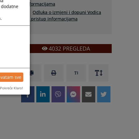
la
informacijama
a dodatne
Odluka o izmjeni i dopuni Vodica
.
za pristup informacijama
4032
PREGLEDA
hvatam sve
Pokreće Klaro!