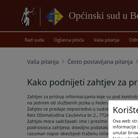
Općinski sud u B
Rad suda
Oglasna ploča
Vaša pitanja
Odn
Vaša pitanja
Često postavljana pitanja
Kako podnijeti zahtjev za p
Zahtjev za pristup informacijama koje su pod kontro
na jednom od službenih jezika u Federaciji BiH.
Korišt
Zahjtev se predaje neposredno u sudsku pisarnicu ili
Reis Džemaludina Cauševica br.2., 77240 Bosanska K
Ova web stra
Zahtjev mora sadržavati: ime i prezime podnosioca z
informacije 
podnosioca zahtjeva; dovoljno podataka o prirodi i/il
unutar brows
razuman napor obezbjedi traženu informaciju i svoj