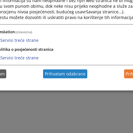
h informacija su nam neophodne i bez njih web stranica ne bi mog
zahtjeva, onda zahtjev može podnijeti samo fizicko lice na koje se
i u svom punom obimu, dok neke nisu prijeko neophodne a služe z
g je podnosilac zahtjeva pisano ovlastio za pristup informaciji.
 procjenu nivoa posjećenosti, budućeg usavršavanja stranice...).
osi, to lice je dužno da potpiše zahtjev i pokaže licnu ispravu sa
tu možete dozvoliti ili uskratiti pravo na korištenje tih informacija
dnosno punomocnik, on je dužan da potpiše zahtjev i da pokaže
astupanju odnosno punomoc, kao i kopiju licnog dokumenta
nslation
(obavezna)
Servisi treće strane
litika o posjećenosti stranica
Servisi treće strane
tam
Prihvatam odabrane
Pri