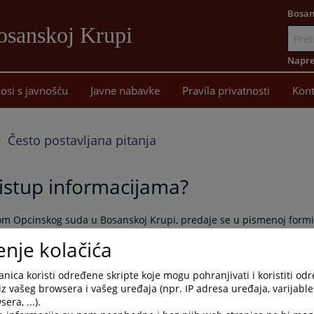
Bosan
osanskoj Krupi
Idi
na
Napre
sadržaj
osi s javnošću
Javne nabavke
Pravila privatnosti
Kont
Često postavljana pitanja
ristup informacijama?
lom Opcinskog suda u Bosanskoj Krupi, predaje se u pismenoj formi
enje kolačića
 putem pošte na adresu "Opcinski sud u Bosanskoj Krupi, ulica
rupa".
nica koristi određene skripte koje mogu pohranjivati i koristiti od
ahtjeva (odnosno podaci o pravnom licu); adresu odnosno sjedište
iz vašeg browsera i vašeg uređaja (npr. IP adresa uređaja, varijable 
i sadržaju tražene informacije kako bi se omogucilo sudu da uz
era, ...).
erucan potpis sa punim imenom i prezimenom.