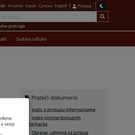
ski
Hrvatski
Srpski
Српски
English
Prijava
dna pretraga
akt
Sudske odluke
Prateći dokumenti
Vodic o pristupu informacijama
index-registardostupnih
ređene
o sesiji
informacija
Obrazac zahtjeva za pristup