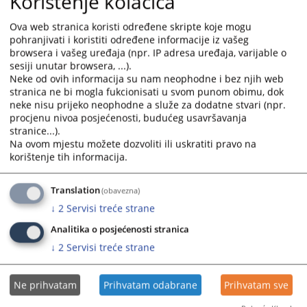
Korištenje kolačića
3.
Odsjek za računovodstvene i pomoćne poslove
-
šef odsjeka BEGIĆ ADIS- u statusu namještenika
Ova web stranica koristi određene skripte koje mogu
pohranjivati i koristiti određene informacije iz vašeg
-
viši referent za računovodstveno materijalne
browsera i vašeg uređaja (npr. IP adresa uređaja, varijable o
poslove – blagajnik TOPČAGIĆ ARMINA - u
statusu
sesiji unutar browsera, ...).
namještenika
Neke od ovih informacija su nam neophodne i bez njih web
stranica ne bi mogla fukcionisati u svom punom obimu, dok
-
recepcionar-ekonom JAŠARAGIĆ SEMIR – u statusu
neke nisu prijeko neophodne a služe za dodatne stvari (npr.
namještenika
procjenu nivoa posjećenosti, budućeg usavršavanja
-
vozač-dostavljač DURIĆ SENAD – u statusu
stranice...).
namještenika
Na ovom mjestu možete dozvoliti ili uskratiti pravo na
korištenje tih informacija.
-
spremačica ŠABIĆ VAHIDA – u statusu
namještenika
Translation
(obavezna)
↓
2
Servisi treće strane
4.
Odjeljenje za zemljišnoknjižne poslove (ZK
Analitika o posjećenosti stranica
odjeljenje)
↓
2
Servisi treće strane
-
Šef odjeljenja
EZIĆ SANJA
– u statusu državnog
službenika
Ne prihvatam
Prihvatam odabrane
Prihvatam sve
-
Viši stručni saradnik-zemljišnoknjižni referent
BUŽIMKIĆ SELMA
– u statusu državnog službenika