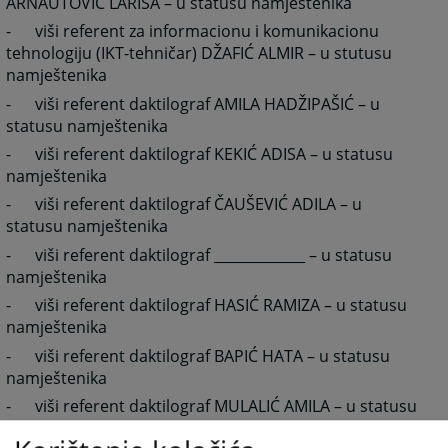
ARNAUTOVIĆ LARISA – u statusu namještenika
-
viši referent za informacionu i komunikacionu
tehnologiju (IKT-tehničar) DŽAFIĆ ALMIR – u stutusu
namještenika
-
viši referent daktilograf AMILA HADŽIPAŠIĆ – u
statusu namještenika
-
viši referent daktilograf KEKIĆ ADISA – u statusu
namještenika
-
viši referent daktilograf ČAUŠEVIĆ ADILA – u
statusu namještenika
-
viši referent daktilograf _____________ – u statusu
namještenika
-
viši referent daktilograf HASIĆ RAMIZA – u statusu
namještenika
-
viši referent daktilograf BAPIĆ HATA – u statusu
namještenika
-
viši referent daktilograf MULALIĆ AMILA – u statusu
namještenika