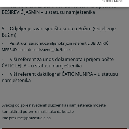
Pokreće Klaro!
-
Viši referent za administrativno-tehničke poslove
BEŠIREVIĆ JASMIN – u statusu namještenika
5.
Odjeljenje izvan sjedišta suda u Bužim (Odjeljenje
Bužim)
-
Viši stručni saradnik-zemljišnoknjižni referent LJUBIJANKIĆ
MERSUD – u statusu državnog službenika
-
viši referent za unos dokumenata i prijem pošte
ĆATIĆ LEJLA – u statusu namještenika
-
viši referent daktilograf ĆATIĆ MUNIRA – u statusu
namještenika
Svakog od gore navedenih şlužbenika i namještenika možete
kontaktirati putem e-maila tako da kucate
ime.prezime@pravosudje.ba