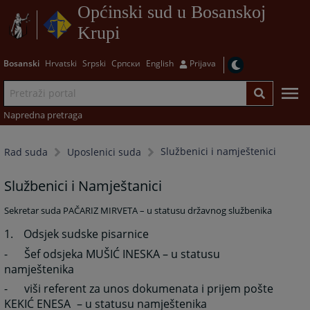
Općinski sud u Bosanskoj
Krupi
Bosanski
Hrvatski
Srpski
Српски
English
Prijava
Napredna pretraga
Službenici i namještenici
Rad suda
Uposlenici suda
Službenici i Namještanici
Sekretar suda PAČARIZ MIRVETA – u statusu državnog službenika
1.
Odsjek sudske pisarnice
-
Šef odsjeka MUŠIĆ INESKA – u statusu
namještenika
-
viši referent za unos dokumenata i prijem pošte
KEKIĆ ENESA
– u statusu namještenika