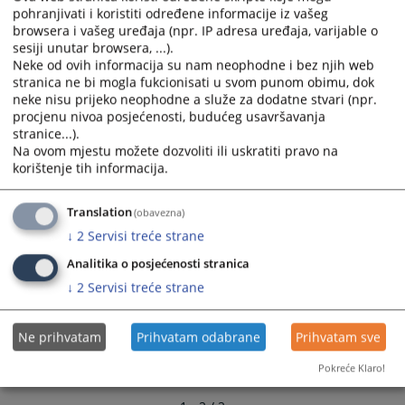
16.02.2026.
calendar
calendar
pohranjivati i koristiti određene informacije iz vašeg
browsera i vašeg uređaja (npr. IP adresa uređaja, varijable o
and
and
sesiji unutar browsera, ...).
select
select
Neke od ovih informacija su nam neophodne i bez njih web
a
a
stranica ne bi mogla fukcionisati u svom punom obimu, dok
date.
date.
neke nisu prijeko neophodne a služe za dodatne stvari (npr.
Press
Press
procjenu nivoa posjećenosti, budućeg usavršavanja
the
the
stranice...).
question
question
Na ovom mjestu možete dozvoliti ili uskratiti pravo na
korištenje tih informacija.
mark
mark
key
key
to
to
Translation
(obavezna)
get
get
↓
2
Servisi treće strane
the
the
Analitika o posjećenosti stranica
keyboard
keyboard
↓
2
Servisi treće strane
shortcuts
shortcuts
for
for
changing
changing
Ne prihvatam
Prihvatam odabrane
Prihvatam sve
dates.
dates.
Pokreće Klaro!