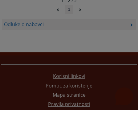
1 - 2 / 2
1
Odluke o nabavci
Korisni linkovi
Pomoc za koristenje
Mapa stranice
Pravila privatnosti