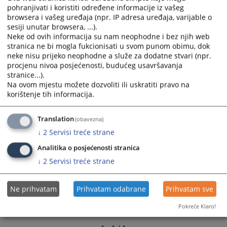
calendar
calendar
pohranjivati i koristiti određene informacije iz vašeg
browsera i vašeg uređaja (npr. IP adresa uređaja, varijable o
and
and
sesiji unutar browsera, ...).
select
select
Neke od ovih informacija su nam neophodne i bez njih web
a
a
stranica ne bi mogla fukcionisati u svom punom obimu, dok
date.
date.
neke nisu prijeko neophodne a služe za dodatne stvari (npr.
Press
Press
procjenu nivoa posjećenosti, budućeg usavršavanja
the
the
stranice...).
question
question
Na ovom mjestu možete dozvoliti ili uskratiti pravo na
korištenje tih informacija.
mark
mark
key
key
to
to
Translation
(obavezna)
get
get
↓
2
Servisi treće strane
the
the
Analitika o posjećenosti stranica
keyboard
keyboard
↓
2
Servisi treće strane
shortcuts
shortcuts
for
for
changing
changing
Ne prihvatam
Prihvatam odabrane
Prihvatam sve
dates.
dates.
Pokreće Klaro!