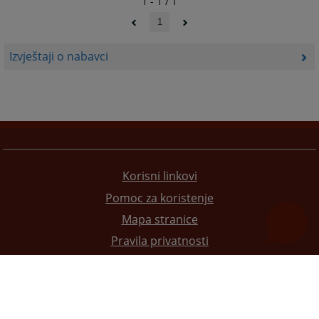
1 - 1 / 1
1
Izvještaji o nabavci
Korisni linkovi
Pomoc za koristenje
Mapa stranice
Pravila privatnosti