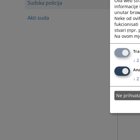
Ova web stra
Sudska policija
informacije 
unutar brows
Akti suda
Neke od ovi
fukcionisat
stvari (npr.
Na ovom mjes
Tra
↓
2
Ana
↓
2
Ne prihva