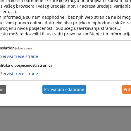
nica koristi određene skripte koje mogu pohranjivati i koristiti od
iz vašeg browsera i vašeg uređaja (npr. IP adresa uređaja, varijable 
era, ...).
h informacija su nam neophodne i bez njih web stranica ne bi mog
i u svom punom obimu, dok neke nisu prijeko neophodne a služe z
 procjenu nivoa posjećenosti, budućeg usavršavanja stranice...).
tu možete dozvoliti ili uskratiti pravo na korištenje tih informacija
nslation
(obavezna)
Servisi treće strane
litika o posjećenosti stranica
Servisi treće strane
tam
Prihvatam odabrane
Pri