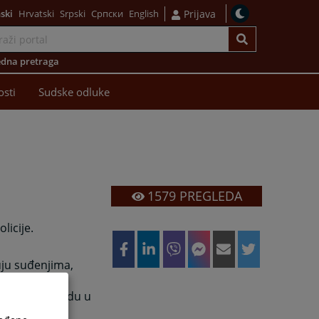
ski
Hrvatski
Srpski
Српски
English
Prijava
dna pretraga
osti
Sudske odluke
1579
PREGLEDA
licije.
uju suđenjima,
ju sudskim
 Općinskom sudu u