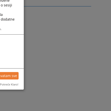
ređene
o sesiji
la
a dodatne
.
hvatam sve
Pokreće Klaro!