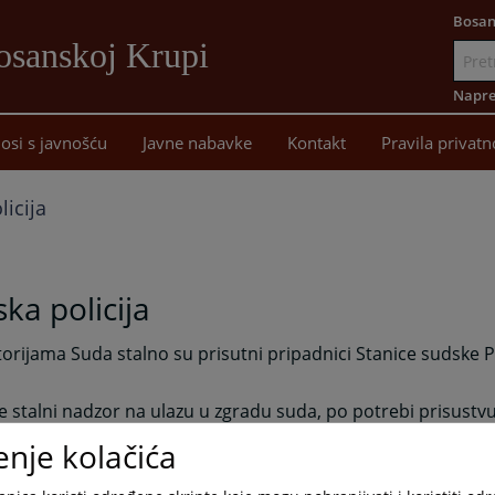
Bosan
osanskoj Krupi
Idi
na
Napre
sadržaj
osi s javnošću
Javne nabavke
Kontakt
Pravila privatn
icija
ka policija
orijama Suda stalno su prisutni pripadnici Stanice sudske Po
e stalni nadzor na ulazu u zgradu suda, po potrebi prisustv
ivođenje lica koja se ne odazivaju na sudske pozive, asistira
enje kolačića
cima na terenu i stalno brinu za bezbijednost zaposlenih u
koj Krupi.