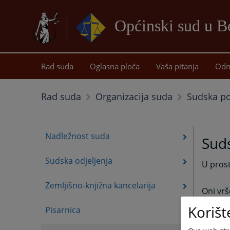
Općinski sud u B
Rad suda
Oglasna ploča
Vaša pitanja
Odn
Sudska pol
Rad suda
Organizacija suda
Nadležnost suda
Suds
Sudska odjeljenja
U prost
Zemljišno-knjižna kancelarija
Oni vrš
vrše pr
Korišt
Pisarnica
izvršio
Bosans