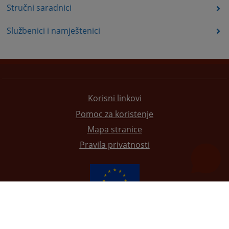
Stručni saradnici
Službenici i namještenici
Korisni linkovi
Pomoc za koristenje
Mapa stranice
Pravila privatnosti
Redizajn web stranice je finansirala Evropska unija. Za njen sadržaj isključivo je odgovorno
Visoko sudsko i tužilačko vijeće BiH i ona ne odražava nužno stavove Evropske unije.