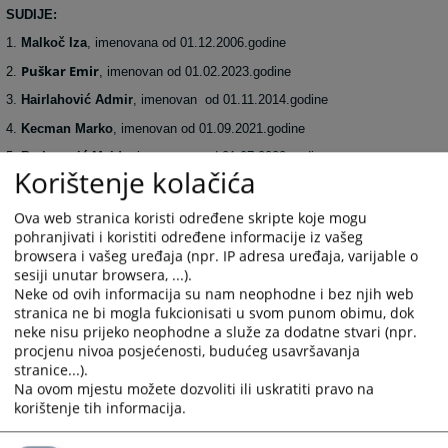
SUDIJE:
1.
Malkoč Iza
, imenovana od 01.12.2006.godine
Puškar Emir
2.
, imenovan od 01.02.2023.godine
3.
Hairlahović Admir
, imenovan od 01.11.2014.godine
4.
Kecman Marko
, imenovan od 01.09.2021.godine
5.
Berberović Maida
, imenovana od 01.07.2022.godine
Korištenje kolačića
6.
Kovačević Tajana
, imenovana od 01.08.2023.godine
Ova web stranica koristi određene skripte koje mogu
pohranjivati i koristiti određene informacije iz vašeg
browsera i vašeg uređaja (npr. IP adresa uređaja, varijable o
sesiji unutar browsera, ...).
Neke od ovih informacija su nam neophodne i bez njih web
stranica ne bi mogla fukcionisati u svom punom obimu, dok
neke nisu prijeko neophodne a služe za dodatne stvari (npr.
procjenu nivoa posjećenosti, budućeg usavršavanja
5435
PREGLEDA
stranice...).
Na ovom mjestu možete dozvoliti ili uskratiti pravo na
korištenje tih informacija.