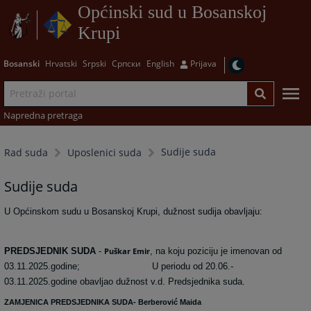
Općinski sud u Bosanskoj
Krupi
Bosanski
Hrvatski
Srpski
Српски
English
Prijava
Napredna pretraga
Sudije suda
Rad suda
Uposlenici suda
Sudije suda
U Općinskom sudu u Bosanskoj Krupi, dužnost sudija obavljaju:
PREDSJEDNIK SUDA
-
Puškar Emir
, na koju poziciju je imenovan od
03.11.2025.godine;
U periodu od 20.06.-
03.11.2025.godine obavljao dužnost
v.d. Predsjednika suda.
ZAMJENICA PREDSJEDNIKA SUDA- Berberović Maida