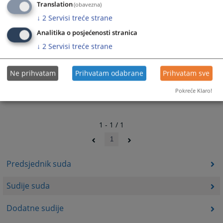
Translation
(obavezna)
↓
2
Servisi treće strane
Analitika o posjećenosti stranica
↓
2
Servisi treće strane
Ne prihvatam
Prihvatam odabrane
Prihvatam sve
Pokreće Klaro!
1 - 1 / 1
1
Predsjednik suda
Sudije suda
Dodatne sudije