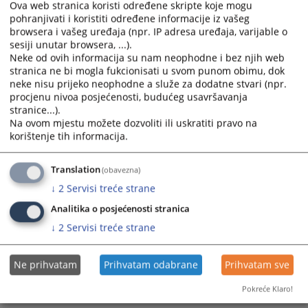
Ova web stranica koristi određene skripte koje mogu
the
the
pohranjivati i koristiti određene informacije iz vašeg
calendar
calendar
browsera i vašeg uređaja (npr. IP adresa uređaja, varijable o
and
and
sesiji unutar browsera, ...).
select
select
Neke od ovih informacija su nam neophodne i bez njih web
a
a
stranica ne bi mogla fukcionisati u svom punom obimu, dok
neke nisu prijeko neophodne a služe za dodatne stvari (npr.
date.
date.
procjenu nivoa posjećenosti, budućeg usavršavanja
Press
Press
stranice...).
the
the
Na ovom mjestu možete dozvoliti ili uskratiti pravo na
question
question
korištenje tih informacija.
mark
mark
key
key
Translation
(obavezna)
to
to
↓
2
Servisi treće strane
get
get
the
the
Analitika o posjećenosti stranica
keyboard
keyboard
↓
2
Servisi treće strane
shortcuts
shortcuts
for
for
Ne prihvatam
Prihvatam odabrane
Prihvatam sve
changing
changing
dates.
dates.
Pokreće Klaro!