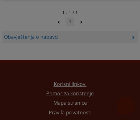
1 - 1 / 1
1
Obavještenja o nabavci
Korisni linkovi
Pomoc za koristenje
Mapa stranice
Pravila privatnosti