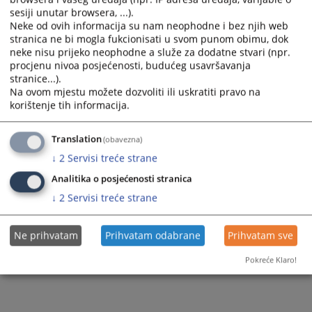
sesiji unutar browsera, ...).
Neke od ovih informacija su nam neophodne i bez njih web
stranica ne bi mogla fukcionisati u svom punom obimu, dok
neke nisu prijeko neophodne a služe za dodatne stvari (npr.
procjenu nivoa posjećenosti, budućeg usavršavanja
stranice...).
Na ovom mjestu možete dozvoliti ili uskratiti pravo na
korištenje tih informacija.
Translation
(obavezna)
↓
2
Servisi treće strane
Analitika o posjećenosti stranica
↓
2
Servisi treće strane
Ne prihvatam
Prihvatam odabrane
Prihvatam sve
Pokreće Klaro!