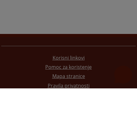
Korisni linkovi
Pomoc za koristenje
Mapa stranice
Pravila privatnosti
Redizajn web stranice je finansirala Evropska unija. Za njen sadržaj isključivo je odgovorno
Visoko sudsko i tužilačko vijeće BiH i ona ne odražava nužno stavove Evropske unije.