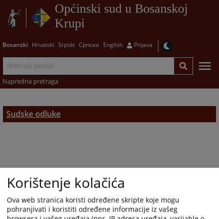
Općinski sud u Bosanskoj
Krupi
Bosanski
Hrvatski
Srpski
Српски
English
Prijava
Napredna pretraga
Sudske odluke
Korištenje kolačića
Ova web stranica koristi određene skripte koje mogu
pohranjivati i koristiti određene informacije iz vašeg
browsera i vašeg uređaja (npr. IP adresa uređaja, varijable o