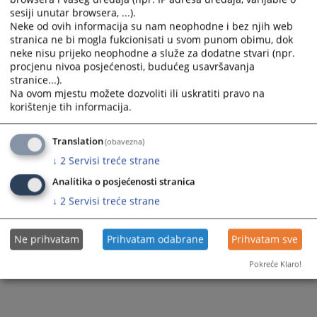
sesiji unutar browsera, ...).
Neke od ovih informacija su nam neophodne i bez njih web
Zapamti me
stranica ne bi mogla fukcionisati u svom punom obimu, dok
neke nisu prijeko neophodne a služe za dodatne stvari (npr.
Prijava
procjenu nivoa posjećenosti, budućeg usavršavanja
stranice...).
Na ovom mjestu možete dozvoliti ili uskratiti pravo na
Zaboravili ste lozinku?
korištenje tih informacija.
Želite postati član?
Translation
(obavezna)
↓
2
Servisi treće strane
Analitika o posjećenosti stranica
↓
2
Servisi treće strane
Ne prihvatam
Prihvatam odabrane
Prihvatam sve
Pokreće Klaro!