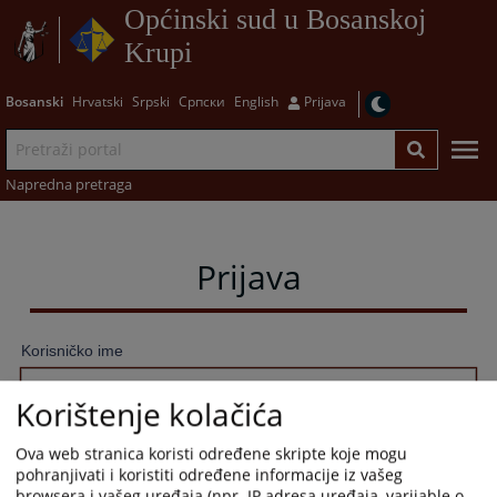
Općinski sud u Bosanskoj
Krupi
Bosanski
Hrvatski
Srpski
Српски
English
Prijava
Napredna pretraga
Prijava
Korisničko ime
Korištenje kolačića
Lozinka
Ova web stranica koristi određene skripte koje mogu
pohranjivati i koristiti određene informacije iz vašeg
browsera i vašeg uređaja (npr. IP adresa uređaja, varijable o