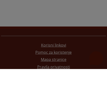
Korisni linkovi
Pomoc za koristenje
Mapa stranice
Pravila privatnosti
Redizajn web stranice je finansirala Evropska unija. Za njen sadržaj isključivo je odgovorno
Visoko sudsko i tužilačko vijeće BiH i ona ne odražava nužno stavove Evropske unije.