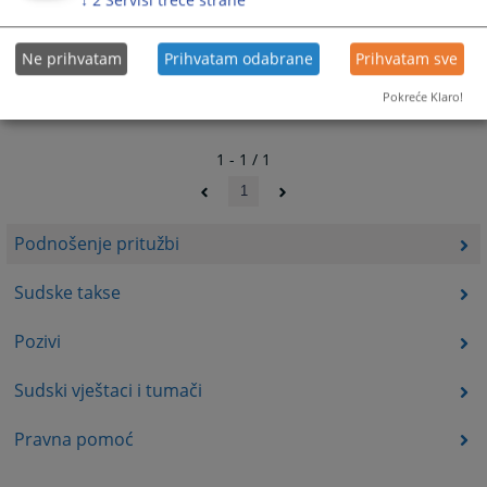
Ne prihvatam
Prihvatam odabrane
Prihvatam sve
Pokreće Klaro!
1 - 1 / 1
1
Podnošenje pritužbi
Sudske takse
Pozivi
Sudski vještaci i tumači
Pravna pomoć