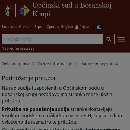
Općinski sud u Bosanskoj
Krupi
Bosanski
Hrvatski
Srpski
Српски
English
Prijava
Napredna pretraga
Podnošenje pritužbi
Oglasna ploča
Važne informacije
Podnošenje pritužbi
Na rad sudija i zaposlenih u Općinskom sudu u
Bosanskoj Krupi nezadovoljna stranka može uložiti
pritužbu.
Pritužbe na ponašanje sudija
stranke dostavljaju
Visokom sudskom i tužilačkom vijeću BiH, koje je jedino
ovlašteno da razmatra te pritužbe.