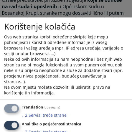
Ostale predstavke, pritužbe i sugestije
koje se odnose
na rad suda i uposlenih
u Općinskom sudu u
Bosanskoj Krupi, stranke mogu dostaviti lično ili putem
pošte na adresu suda ili na e-mail adresu Predsjednika
Korištenje kolačića
Općinskog suda u Bosanskoj Krupi
munevera.ezic@pravosudje.ba.
Ova web stranica koristi određene skripte koje mogu
pohranjivati i koristiti određene informacije iz vašeg
browsera i vašeg uređaja (npr. IP adresa uređaja, varijable o
4014
PREGLEDA
sesiji unutar browsera, ...).
Neke od ovih informacija su nam neophodne i bez njih web
stranica ne bi mogla fukcionisati u svom punom obimu, dok
neke nisu prijeko neophodne a služe za dodatne stvari (npr.
procjenu nivoa posjećenosti, budućeg usavršavanja
stranice...).
Na ovom mjestu možete dozvoliti ili uskratiti pravo na
korištenje tih informacija.
Translation
(obavezna)
↓
2
Servisi treće strane
Analitika o posjećenosti stranica
↓
2
Servisi treće strane