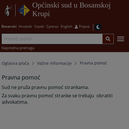
Općinski sud u Bosanskoj
Krupi
Bosanski
Hrvatski
Srpski
Српски
English
Prijava
Napredna pretraga
Pravna pomoć
Oglasna ploča
Važne informacije
Pravna pomoć
Sud ne pruža pravnu pomoć strankama.
Za svaku pravnu pomoć stranke se trebaju obratiti
advokatima.