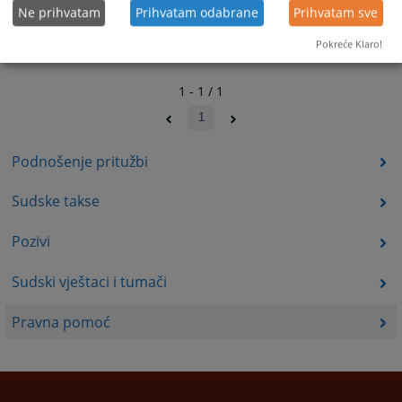
Ne prihvatam
Prihvatam odabrane
Prihvatam sve
Pokreće Klaro!
1 - 1 / 1
1
Podnošenje pritužbi
Sudske takse
Pozivi
Sudski vještaci i tumači
Pravna pomoć