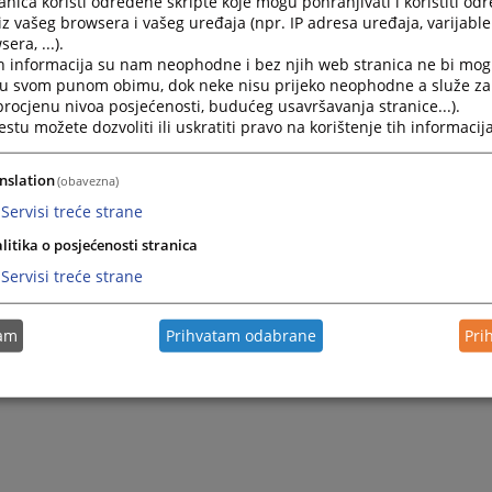
nica koristi određene skripte koje mogu pohranjivati i koristiti od
iz vašeg browsera i vašeg uređaja (npr. IP adresa uređaja, varijable 
era, ...).
Kako doći do sudije u postupku?
h informacija su nam neophodne i bez njih web stranica ne bi mog
i u svom punom obimu, dok neke nisu prijeko neophodne a služe z
 procjenu nivoa posjećenosti, budućeg usavršavanja stranice...).
Kako mogu doći na razgovor kod Predsjednika suda?
tu možete dozvoliti ili uskratiti pravo na korištenje tih informacija
Kako sastaviti i pohraniti tastament?
nslation
(obavezna)
Servisi treće strane
litika o posjećenosti stranica
Servisi treće strane
tam
Prihvatam odabrane
Pri