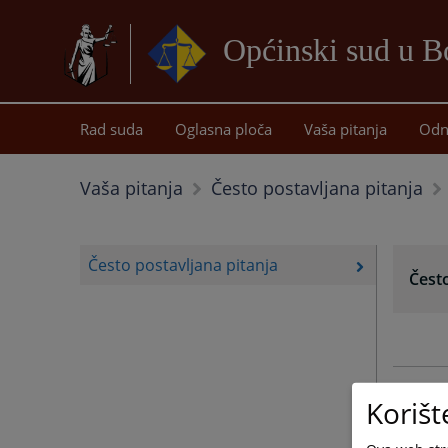
Općinski sud u B
Rad suda
Oglasna ploča
Vaša pitanja
Odn
Vaša pitanja
Često postavljana pitanja
Često postavljana pitanja
Često
Korišt