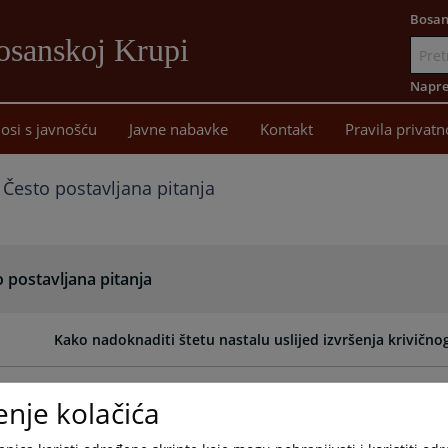
Bosan
osanskoj Krupi
Idi
na
Napre
sadržaj
osi s javnošću
Javne nabavke
Kontakt
Pravila privatn
Često postavljana pitanja
 postavljana pitanja
Kako nadoknaditi štetu nastalu uslijed izvršenja krivičnog
Kako mogu dobiti informacije o predmetu?
enje kolačića
Kako podnijeti zahtjev za pristup informacijama?