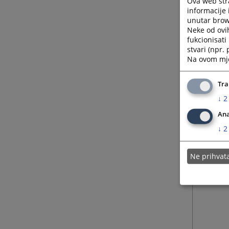
Ova web stra
informacije 
unutar brows
Neke od ovi
fukcionisat
stvari (npr.
Na ovom mjes
Tra
↓
2
Ana
↓
2
Ne prihva