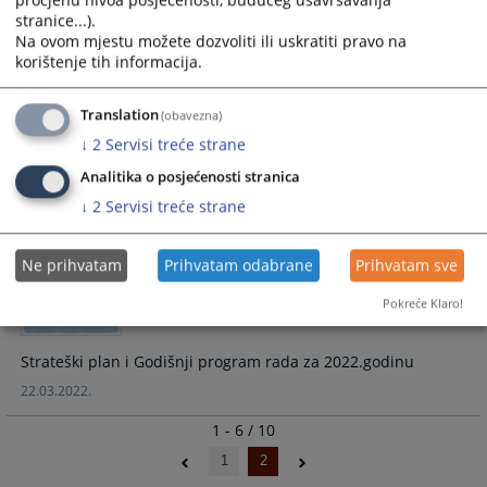
procjenu nivoa posjećenosti, budućeg usavršavanja
Rodna / spolna ravnopravnost u pravosuđu ključna je za
stranice...).
postizanje jednakog pristupa pravdi
Na ovom mjestu možete dozvoliti ili uskratiti pravo na
21.11.2024.
korištenje tih informacija.
Translation
(obavezna)
Obavijest za stranke - sedmica sudske
↓
2
Servisi treće strane
nagodbe
Analitika o posjećenosti stranica
Obavijest za stranke - sedmica sudske nagodbe
↓
2
Servisi treće strane
16.05.2022.
Ne prihvatam
Prihvatam odabrane
Prihvatam sve
Strateški plan i Godišnji program rada za
Pokreće Klaro!
2022.godinu
Strateški plan i Godišnji program rada za 2022.godinu
22.03.2022.
1 - 6 / 10
1
2