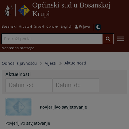
Općinski sud u Bosanskoj
Krupi
Bosanski
Hrvatski
Srpski
Српски
English
Prijava
Napredna pretraga
Aktuelnosti
Odnosi s javnošću
Vijesti
Aktuelnosti
Navigate
Navigate
forward
forward
Povjerljivo savjetovanje
to
to
interact
interact
with
with
Povjerljivo savjetovanje
the
the