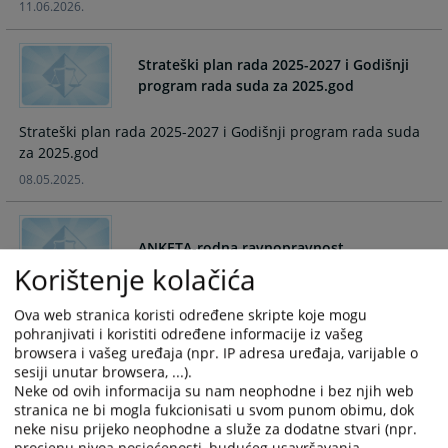
11.06.2026.
calendar
calendar
and
and
select
select
Strateški plan rada 2025-2027 i Godišnji
a
a
program rada suda za 2025.god
date.
date.
Press
Press
Strateški plan rada 2025-2027 i Godišnji program rada suda
the
the
za 2025.god
question
question
08.05.2025.
mark
mark
key
key
to
to
ANKETA-rodna ravnopravnost
get
get
Korištenje kolačića
the
the
keyboard
keyboard
Anekta pristup
Ova web stranica koristi određene skripte koje mogu
shortcuts
shortcuts
21.11.2024.
pohranjivati i koristiti određene informacije iz vašeg
for
for
browsera i vašeg uređaja (npr. IP adresa uređaja, varijable o
changing
changing
sesiji unutar browsera, ...).
Rodna/spolna ravnopravnost u
dates.
dates.
Neke od ovih informacija su nam neophodne i bez njih web
pravosuđu ključna je za postizanje
stranica ne bi mogla fukcionisati u svom punom obimu, dok
jednakog pristupa pravdi
neke nisu prijeko neophodne a služe za dodatne stvari (npr.