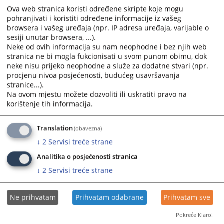
Ova web stranica koristi određene skripte koje mogu
pohranjivati i koristiti određene informacije iz vašeg
browsera i vašeg uređaja (npr. IP adresa uređaja, varijable o
sesiji unutar browsera, ...).
Neke od ovih informacija su nam neophodne i bez njih web
stranica ne bi mogla fukcionisati u svom punom obimu, dok
neke nisu prijeko neophodne a služe za dodatne stvari (npr.
procjenu nivoa posjećenosti, budućeg usavršavanja
Trenutno nema vijesti
stranice...).
Na ovom mjestu možete dozvoliti ili uskratiti pravo na
korištenje tih informacija.
Translation
(obavezna)
↓
2
Servisi treće strane
Analitika o posjećenosti stranica
↓
2
Servisi treće strane
Ne prihvatam
Prihvatam odabrane
Prihvatam sve
Pokreće Klaro!