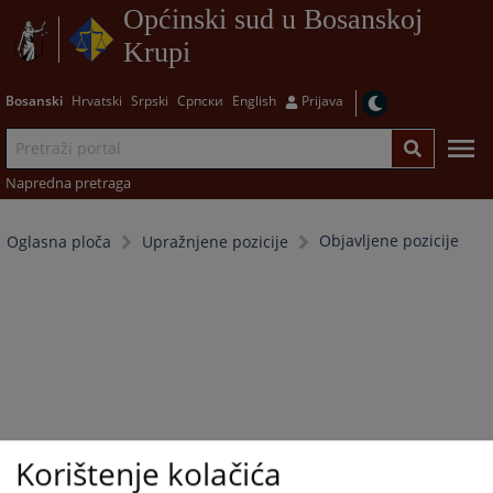
Općinski sud u Bosanskoj
Krupi
Bosanski
Hrvatski
Srpski
Српски
English
Prijava
Napredna pretraga
Objavljene pozicije
Oglasna ploča
Upražnjene pozicije
Korištenje kolačića