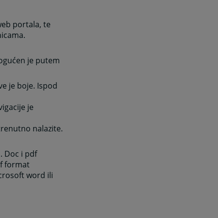
eb portala, te
anicama.
mogućen je putem
ve je boje. Ispod
igacije je
trenutno nalazite.
. Doc i pdf
df format
rosoft word ili