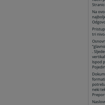
Stranic
Na ovom
najbolj
Odgovor
Pristup
tri niv
Osnovni
“glavno
. Sljed
vertika
Ispod p
Pojedin
Dokumen
formati
potreba
neki te
Preporu
Naslov