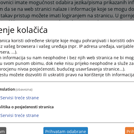
ovnici imate mogućnost odabira jezika/pisma prikazanih inf
 da se na web stranici nalaze i informacije koje se mogu d
 takav pristup možete imati logiranjem na stranicu. U gor
ice klikom otvarate mogućnost logiranja odnosno prijave za
enje kolačića
čkog imena i Lozinke.
nica” se sastoji od šest grupa informacija. Raspoređene su u
nica koristi određene skripte koje mogu pohranjivati i koristiti od
iz vašeg browsera i vašeg uređaja (npr. IP adresa uređaja, varijable 
ktuelnosti obuhvata najaktuelnije informacije vezane za s
era, ...).
sti suda. To su informacije o aktivnostima koje su se već des
h informacija su nam neophodne i bez njih web stranica ne bi mog
i u svom punom obimu, dok neke nisu prijeko neophodne a služe z
iječ predsjednika sadrži pozdravnu riječ predsjednika suda 
 procjenu nivoa posjećenosti, budućeg usavršavanja stranice...).
ošlice i želje za što boljom međusobnom komunikacijom.
tu možete dozvoliti ili uskratiti pravo na korištenje tih informacija
Najava događaja predstavlja najavu budućih događanja važn
m događanja.
nslation
(obavezna)
esto postavljana pitanja prikazuje pitanja i odgovore koji s
Servisi treće strane
jana sudu, a vezana su za rad suda ili druge aktivnosti veza
aspored suđenja prikazuje detaljne informacije o suđenjim
litika o posjećenosti stranica
ni vremenski period.
Servisi treće strane
ijesti iz pravosuđa obuhvata informacije koje su vezane za
tam
Prihvatam odabrane
Pri