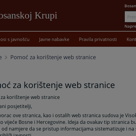
Bosan
osanskoj Krupi
Idi
na
Napre
sadržaj
osi s javnošću
Javne nabavke
Pravila privatnosti
Kont
Pomoć za korištenje web stranice
e
ć za korištenje web stranice
za korištenje web stranice
ni posjetitelji,
tvorac ove stranica, kao i ostalih web stranica sudova je Viso
ko vijeće Bosne i Hercegovine. Ideja da ovakav tip stranica b
 od namjere da se pristup informacijama sistematizuje i na 
ibliži javnosti.