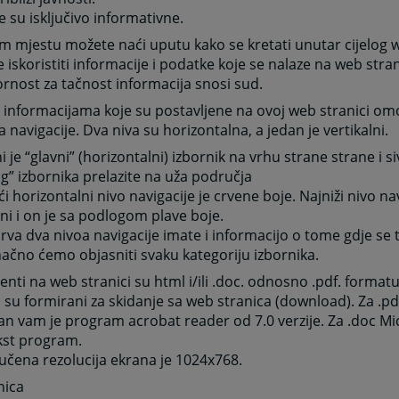
e su isključivo informativne.
 mjestu možete naći uputu kako se kretati unutar cijelog w
e iskoristiti informacije i podatke koje se nalaze na web str
nost za tačnost informacija snosi sud.
 informacijama koje su postavljene na ovoj web stranici o
oa navigacije. Dva niva su horizontalna, a jedan je vertikalni.
 je “glavni” (horizontalni) izbornik na vrhu strane strane i si
g” izbornika prelazite na uža područja
eći horizontalni nivo navigacije je crvene boje. Najniži nivo nav
lni i on je sa podlogom plave boje.
rva dva nivoa navigacije imate i informacijo o tome gdje se 
ačno ćemo objasniti svaku kategoriju izbornika.
ti na web stranici su html i/ili .doc. odnosno .pdf. formatu
 su formirani za skidanje sa web stranica (download). Za .p
n vam je program acrobat reader od 7.0 verzije. Za .doc Mic
kst program.
čena rezolucija ekrana je 1024x768.
nica