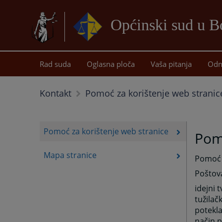
Općinski sud u B
Rad suda
Oglasna ploča
Vaša pitanja
Odn
Kontakt
Pomoć za korištenje web stranic
Pomoć za korištenje web stranice
Pomo
Mapa stranice
Pomoć 
Poštova
idejni 
tužilač
potekla
način pr