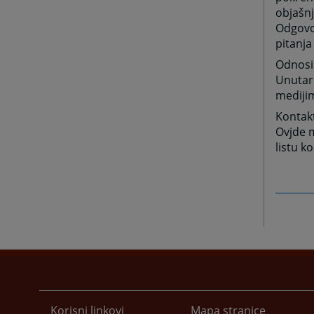
objašnj
Odgovor
pitanja
Odnosi
Unutar
medijim
Kontak
Ovjde m
listu k
Korisni linkovi
Mapa stranice