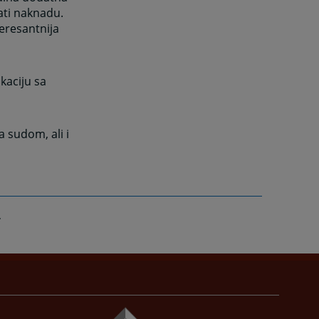
ati naknadu.
eresantnija
kaciju sa
 sudom, ali i