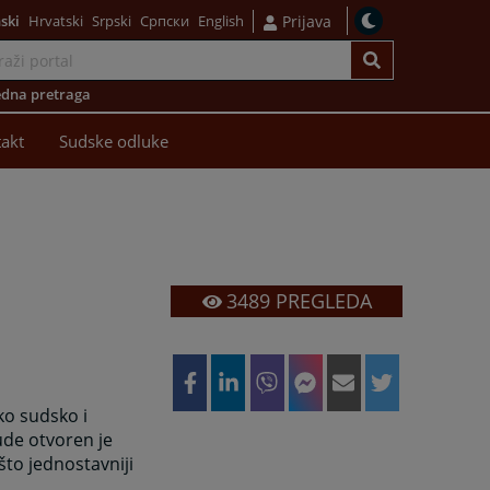
ski
Hrvatski
Srpski
Српски
English
Prijava
dna pretraga
akt
Sudske odluke
3489
PREGLEDA
ko sudsko i
ude otvoren je
što jednostavniji