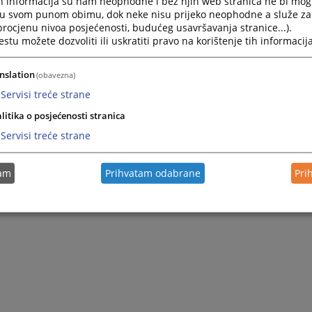
h informacija su nam neophodne i bez njih web stranica ne bi mog
i u svom punom obimu, dok neke nisu prijeko neophodne a služe z
 procjenu nivoa posjećenosti, budućeg usavršavanja stranice...).
tu možete dozvoliti ili uskratiti pravo na korištenje tih informacija
nslation
(obavezna)
Servisi treće strane
litika o posjećenosti stranica
Servisi treće strane
tam
Prihvatam odabrane
Pri