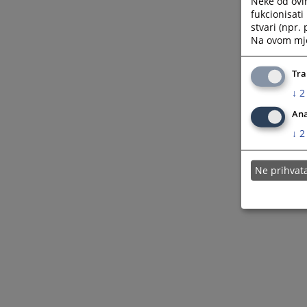
Neke od ovi
fukcionisat
stvari (npr.
Na ovom mjes
Tra
↓
2
Ana
↓
2
Ne prihva