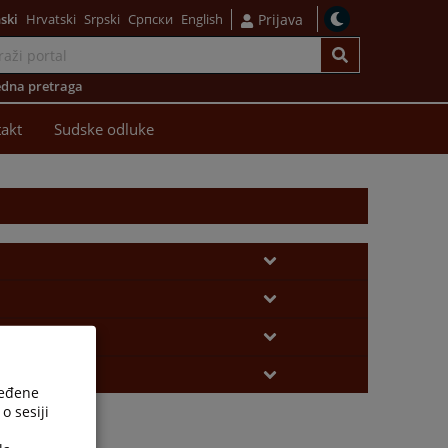
ski
Hrvatski
Srpski
Српски
English
Prijava
dna pretraga
akt
Sudske odluke
ređene
o sesiji