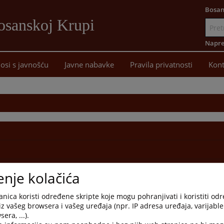
Bosan
osanskoj Krupi
Idi
na
Napre
sadržaj
osi s javnošću
Javne nabavke
Pravila privatnosti
Kont
enje kolačića
nica koristi određene skripte koje mogu pohranjivati i koristiti od
iz vašeg browsera i vašeg uređaja (npr. IP adresa uređaja, varijable 
era, ...).