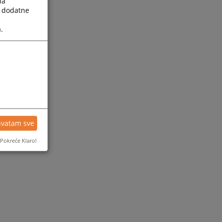
la
a dodatne
.
hvatam sve
Pokreće Klaro!