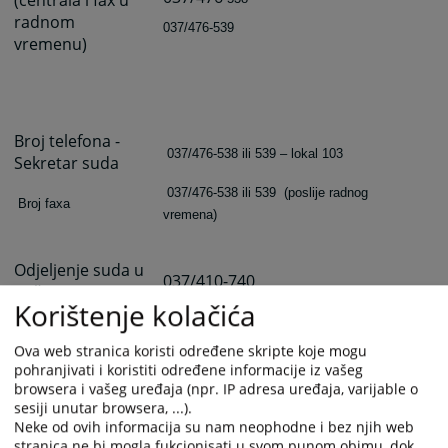
radnom
037/476-539
vremenu)
Broj telefona -
037/476-538 ili 539 – lokal 103
Sekretar suda
037/476-538 ili 539
(poslije radnog
Broj faxa
vremena)
Odjeljenje suda u
037/410-740
Bužimu
Korištenje kolačića
037/419-012
Ova web stranica koristi određene skripte koje mogu
o
psud-
pohranjivati i koristiti određene informacije iz vašeg
Elektronska
bosanskakrupa@pravosudje.ba
browsera i vašeg uređaja (npr. IP adresa uređaja, varijable o
pošta
sesiji unutar browsera, ...).
Neke od ovih informacija su nam neophodne i bez njih web
stranica ne bi mogla fukcionisati u svom punom obimu, dok