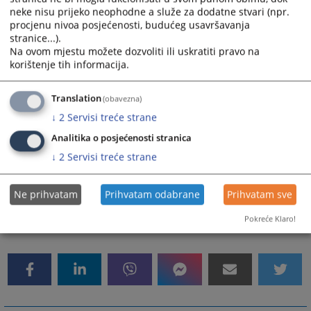
neke nisu prijeko neophodne a služe za dodatne stvari (npr.
Oficijelna web
https://opsud-
procjenu nivoa posjećenosti, budućeg usavršavanja
stranice...).
stranica
bosanskakrupa.pravosudje.ba
Na ovom mjestu možete dozvoliti ili uskratiti pravo na
korištenje tih informacija.
Translation
(obavezna)
↓
2
Servisi treće strane
Ukoliko želite poslati e-mail nekom od uposlenika Općinskog suda u
Bosanskoj Krupi (neophodno je da znate njihovo ime i prezime),
Analitika o posjećenosti stranica
koristite se sljedećim formatom e-mail
↓
2
Servisi treće strane
ime.prezime@pravosudje.ba
adrese:
(Npr. e-mail osobe čije
marko.maric@pravosudje.ba
je ime Marko Marić je:
)
Ne prihvatam
Prihvatam odabrane
Prihvatam sve
Pokreće Klaro!
8305
PREGLEDA