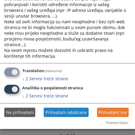
calendar
calendar
pohranjivati i koristiti određene informacije iz vašeg
browsera i vašeg uređaja (npr. IP adresa uređaja, varijable o
and
and
sesiji unutar browsera, ...).
select
select
Neke od ovih informacija su nam neophodne i bez njih web
a
a
stranica ne bi mogla fukcionisati u svom punom obimu, dok
date.
date.
neke nisu prijeko neophodne a služe za dodatne stvari (npr.
Press
Press
procjenu nivoa posjećenosti, budućeg usavršavanja
the
the
stranice...).
question
question
Na ovom mjestu možete dozvoliti ili uskratiti pravo na
korištenje tih informacija.
mark
mark
key
key
to
to
Translation
(obavezna)
get
get
↓
2
Servisi treće strane
the
the
Analitika o posjećenosti stranica
keyboard
keyboard
↓
2
Servisi treće strane
shortcuts
shortcuts
for
for
changing
changing
Ne prihvatam
Prihvatam odabrane
Prihvatam sve
dates.
dates.
Pokreće Klaro!