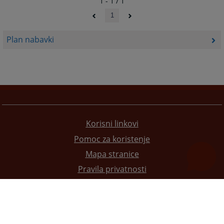
1 - 1 / 1
1
Plan nabavki
Korisni linkovi
Pomoc za koristenje
Mapa stranice
Pravila privatnosti