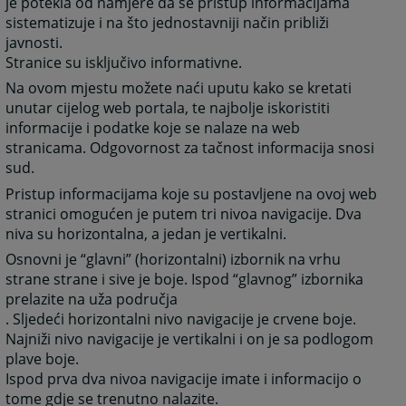
je potekla od namjere da se pristup informacijama
sistematizuje i na što jednostavniji način približi
javnosti.
Stranice su isključivo informativne.
Na ovom mjestu možete naći uputu kako se kretati
unutar cijelog web portala, te najbolje iskoristiti
informacije i podatke koje se nalaze na web
stranicama. Odgovornost za tačnost informacija snosi
sud.
Pristup informacijama koje su postavljene na ovoj web
stranici omogućen je putem tri nivoa navigacije. Dva
niva su horizontalna, a jedan je vertikalni.
Osnovni je “glavni” (horizontalni) izbornik na vrhu
strane strane i sive je boje. Ispod “glavnog” izbornika
prelazite na uža područja
. Sljedeći horizontalni nivo navigacije je crvene boje.
Najniži nivo navigacije je vertikalni i on je sa podlogom
plave boje.
Ispod prva dva nivoa navigacije imate i informacijo o
tome gdje se trenutno nalazite.