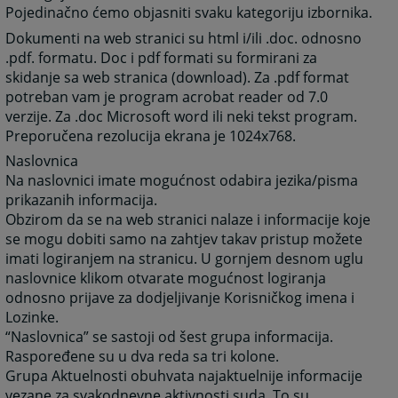
Pojedinačno ćemo objasniti svaku kategoriju izbornika.
Dokumenti na web stranici su html i/ili .doc. odnosno
.pdf. formatu. Doc i pdf formati su formirani za
skidanje sa web stranica (download). Za .pdf format
potreban vam je program acrobat reader od 7.0
verzije. Za .doc Microsoft word ili neki tekst program.
Preporučena rezolucija ekrana je 1024x768.
Naslovnica
Na naslovnici imate mogućnost odabira jezika/pisma
prikazanih informacija.
Obzirom da se na web stranici nalaze i informacije koje
se mogu dobiti samo na zahtjev takav pristup možete
imati logiranjem na stranicu. U gornjem desnom uglu
naslovnice klikom otvarate mogućnost logiranja
odnosno prijave za dodjeljivanje Korisničkog imena i
Lozinke.
“Naslovnica” se sastoji od šest grupa informacija.
Raspoređene su u dva reda sa tri kolone.
Grupa Aktuelnosti obuhvata najaktuelnije informacije
vezane za svakodnevne aktivnosti suda. To su