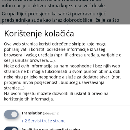
informacije o aktivnostima koje su se već desile.
Grupa Riječ predsjednika sadrži pozdravnu riječ
predsjednika suda kao izraz dobrodošlice i želje za što
boljom međusobnom komunikacijom.
Korištenje kolačića
Grupa Najava događaja predstavlja najavu budućih
događanja važnih za sud sa datumom događanja.
Ova web stranica koristi određene skripte koje mogu
Grupa često postavljana pitanja prikazuje pitanja i
pohranjivati i koristiti određene informacije iz vašeg
odgovore koji su najčešće postavljana sudu, a vezana
browsera i vašeg uređaja (npr. IP adresa uređaja, varijable o
su za rad suda ili druge aktivnosti vezane za sam sud.
sesiji unutar browsera, ...).
Neke od ovih informacija su nam neophodne i bez njih web
Grupa Raspored suđenja prikazuje detaljne informacije
stranica ne bi mogla fukcionisati u svom punom obimu, dok
o suđenjima u sudu za određeni vremenski period.
neke nisu prijeko neophodne a služe za dodatne stvari (npr.
Grupa Vijesti iz pravosuđa obuhvata informacije koje
procjenu nivoa posjećenosti, budućeg usavršavanja
su vezane za pravosuđe BiH u cjelini.
stranice...).
Na ovom mjestu možete dozvoliti ili uskratiti pravo na
Unutar svih grupa starije novosti i informacije osim
korištenje tih informacija.
onih koje su na naslovnici nisu zbrisane. Klikom na riječ
“više” prebaciti će vas arhivu aktuelnosti ili drugih
informacija.
Translation
(obavezna)
↓
2
Servisi treće strane
Rad suda
Klikom na Rad suda otvoriti će vam se web stranicama
Analitika o posjećenosti stranica