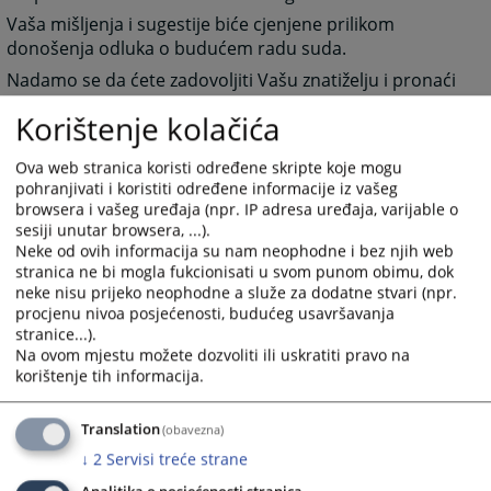
Vaša mišljenja i sugestije biće cjenjene prilikom
donošenja odluka o budućem radu suda.
Nadamo se da ćete zadovoljiti Vašu znatiželju i pronaći
potrebne informacije, te dobiti potpuniju sliku o našim
Korištenje kolačića
uslugama.
Ova web stranica koristi određene skripte koje mogu
V.D. PREDSJEDNIK SUDA
pohranjivati i koristiti određene informacije iz vašeg
browsera i vašeg uređaja (npr. IP adresa uređaja, varijable o
EMIR PUŠKAR
sesiji unutar browsera, ...).
Neke od ovih informacija su nam neophodne i bez njih web
4412
PREGLEDA
stranica ne bi mogla fukcionisati u svom punom obimu, dok
neke nisu prijeko neophodne a služe za dodatne stvari (npr.
procjenu nivoa posjećenosti, budućeg usavršavanja
stranice...).
Na ovom mjestu možete dozvoliti ili uskratiti pravo na
korištenje tih informacija.
Translation
(obavezna)
↓
2
Servisi treće strane