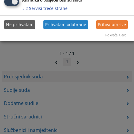
Analitika o posjećenosti stranica
↓
2
Servisi treće strane
Ne prihvatam
Prihvatam odabrane
Prihvatam sve
Pokreće Klaro!
1 - 1 / 1
1
Predsjednik suda
Sudije suda
Dodatne sudije
Stručni saradnici
Službenici i namještenici