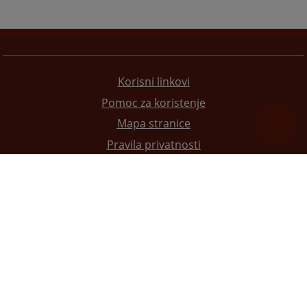
Korisni linkovi
Pomoc za koristenje
Mapa stranice
Pravila privatnosti
Redizajn web stranice je finansirala Evropska unija. Za njen sadržaj isključivo je odgovorno
Visoko sudsko i tužilačko vijeće BiH i ona ne odražava nužno stavove Evropske unije.
© 2021
Visoko sudsko i tužilačko vijeće