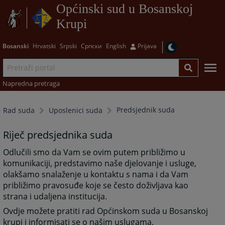
Općinski sud u Bosanskoj
Krupi
Bosanski
Hrvatski
Srpski
Српски
English
Prijava
Napredna pretraga
Predsjednik suda
Rad suda
Uposlenici suda
Riječ predsjednika suda
Odlučili smo da Vam se ovim putem približimo u
komunikaciji, predstavimo naše djelovanje i usluge,
olakšamo snalaženje u kontaktu s nama i da Vam
približimo pravosuđe koje se često doživljava kao
strana i udaljena institucija.
Ovdje možete pratiti rad Općinskom suda u Bosanskoj
krupi i informisati se o našim uslugama.