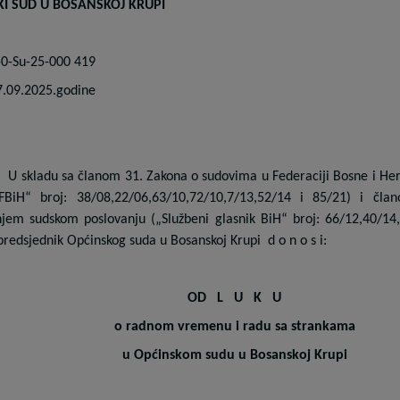
KI SUD U BOSANSKOJ KRUPI
-0-Su-25-000 419
7.09.2025.godine
U skladu sa članom 31. Zakona o sudovima u Federaciji Bosne i He
FBiH“ broj: 38/08,22/06,63/10,72/10,7/13,52/14 i 85/21) i čla
njem sudskom poslovanju („Službeni glasnik BiH“ broj: 66/12,40/14
predsjednik Općinskog suda u Bosanskoj Krupi
d o n o s i:
O
D
L
U
K
U
o radnom vremenu i radu sa strankama
u Općinskom sudu u Bosanskoj Krupi