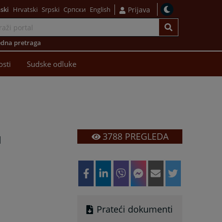
ski
Hrvatski
Srpski
Српски
English
Prijava
dna pretraga
osti
Sudske odluke
u
3788
PREGLEDA
Prateći dokumenti