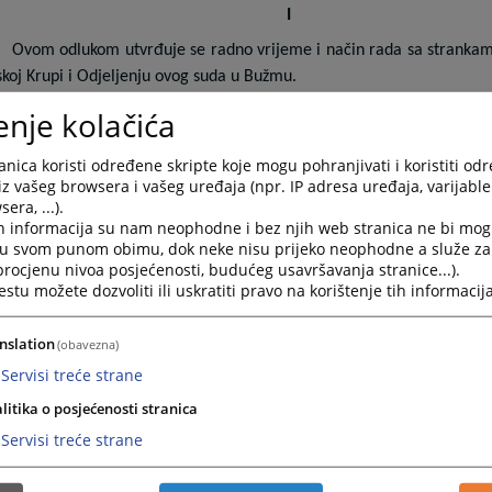
I
Ovom odlukom utvrđuje se radno vrijeme i način rada sa stranka
koj Krupi i Odjeljenju ovog suda u Bužmu.
enje kolačića
II
nica koristi određene skripte koje mogu pohranjivati i koristiti od
Radno vrijeme u Općinskom sudu u Bosanskoj Krupi i Odjeljenju
iz vašeg browsera i vašeg uređaja (npr. IP adresa uređaja, varijable 
pet radnih dana (ponedeljak – petak) u vre
era, ...).
đuje se na
h informacija su nam neophodne i bez njih web stranica ne bi mog
ati.
i u svom punom obimu, dok neke nisu prijeko neophodne a služe z
pauzu
 procjenu nivoa posjećenosti, budućeg usavršavanja stranice...).
Uposlenici suda će koristiti
u toku radnog vremena u perio
tu možete dozvoliti ili uskratiti pravo na korištenje tih informacija
nslation
(obavezna)
III
Servisi treće strane
Predsjednik
PONEDELJKOM
suda će primati stranke
u vr
litika o posjećenosti stranica
ati
.
Servisi treće strane
Stranke sa područja općine Bužim Predsjednik suda će pri
jama Odjeljenja suda u Bužimu.