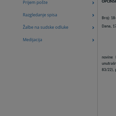
Prijem pošte
OPĆINS
Razgledanje spisa
Broj: 18
Žalbe na sudske odluke
Dana, 1
Medijacija
novine 
unutraš
83/22), 