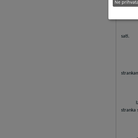
Ne prihva
sati.
stranka
I
stranka 