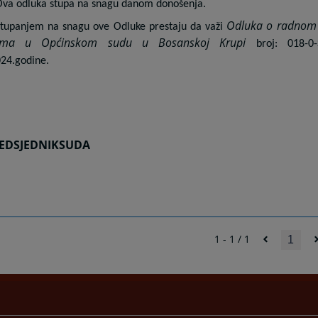
Ova odluka stupa na snagu danom donošenja.
Odluka o radnom 
Stupanjem na snagu ove Odluke prestaju da važi
kama u Općinskom sudu u Bosanskoj Krupi
broj: 018-0
024.godine.
EDSJEDNIK
SUDA
1 - 1 / 1
1