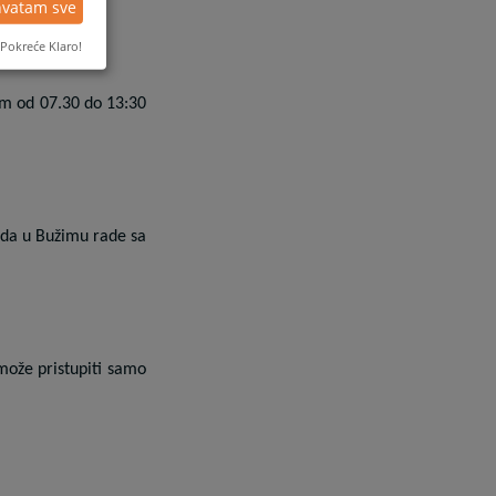
hvatam sve
Pokreće Klaro!
m od 07.30 do 13:30
uda u Bužimu rade sa
 može pristupiti samo