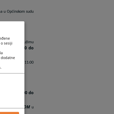
ma u Općinskom sudu
ređene
 ovog suda u Bužimu
o sesiji
menu
od 07:00 do
la
a dodatne
du od 10:30 do 11:00
.
od 08:00 do
emenu
ČETVRTKOM
mati
u