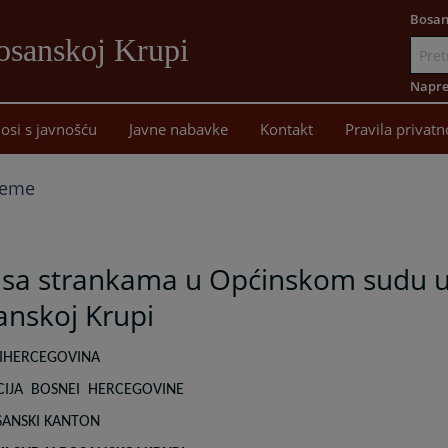
Bosan
osanskoj Krupi
Idi
na
Napre
sadržaj
osi s javnošću
Javne nabavke
Kontakt
Pravila privatn
jeme
 sa strankama u Općinskom sudu 
anskoj Krupi
I
HERCEGOVINA
IJA
BOSNE
I
HERCEGOVINE
SANSKI KANTON