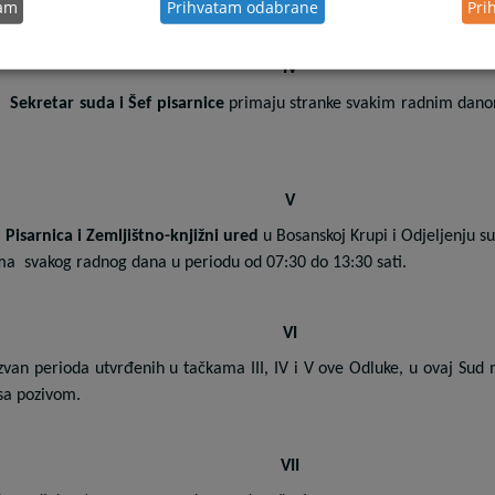
tam
Prihvatam odabrane
Pri
IV
Sekretar suda i Šef pisarnice
primaju stranke svakim radnim dano
V
Pisarnica i Zemljištno-knjižni ured
u Bosanskoj Krupi i Odjeljenju s
ma
svakog radnog dana u periodu od 07:30 do 13:30 sati.
VI
zvan perioda utvrđenih u tačkama III, IV i V ove Odluke, u ovaj Sud
sa pozivom.
VII