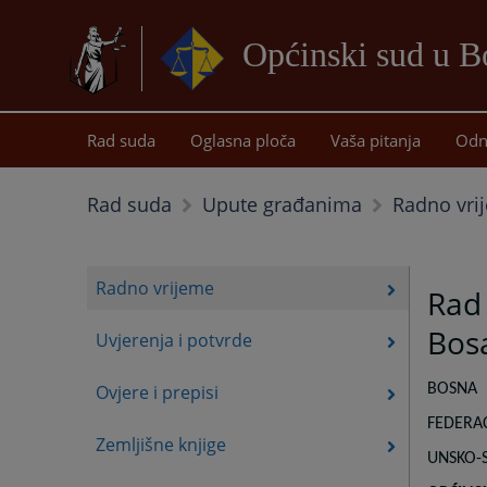
Općinski sud u B
Rad suda
Oglasna ploča
Vaša pitanja
Odn
Radno vri
Rad suda
Upute građanima
Radno vrijeme
Rad
Bos
Uvjerenja i potvrde
Ovjere i prepisi
BOSNA
FEDERAC
Zemljišne knjige
UNSKO-