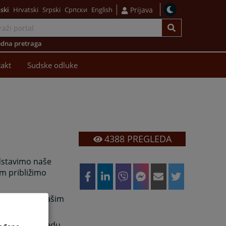
ski
Hrvatski
Srpski
Српски
English
Prijava
dna pretraga
akt
Sudske odluke
4388
PREGLEDA
dstavimo naše
am približimo
misati se o našim
a o budućem radu