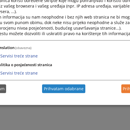
nica koristi određene skripte koje mogu pohranjivati i koristiti od
iz vašeg browsera i vašeg uređaja (npr. IP adresa uređaja, varijable 
era, ...).
se da ćete zadovoljiti Vašu znatiželju i pronaći potrebne in
h informacija su nam neophodne i bez njih web stranica ne bi mog
potpuniju sliku o našim uslugama.
i u svom punom obimu, dok neke nisu prijeko neophodne a služe z
 procjenu nivoa posjećenosti, budućeg usavršavanja stranice...).
tu možete dozvoliti ili uskratiti pravo na korištenje tih informacija
V.D. P
nslation
(obavezna)
Servisi treće strane
litika o posjećenosti stranica
Servisi treće strane
tam
Prihvatam odabrane
Pri